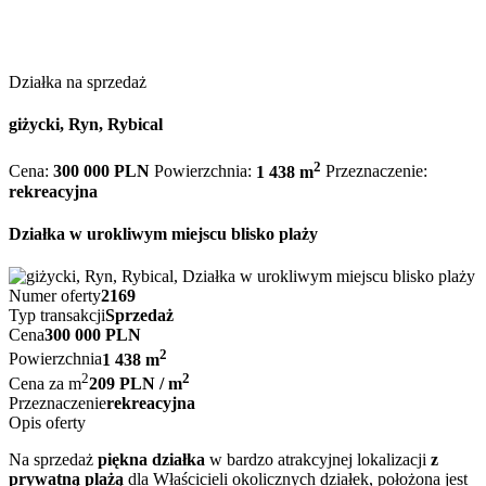
Działka na sprzedaż
giżycki, Ryn, Rybical
2
Cena:
300 000 PLN
Powierzchnia:
1 438 m
Przeznaczenie:
rekreacyjna
Działka w urokliwym miejscu blisko plaży
Numer oferty
2169
Typ transakcji
Sprzedaż
Cena
300 000 PLN
2
Powierzchnia
1 438 m
2
2
Cena za m
209 PLN / m
Przeznaczenie
rekreacyjna
Opis oferty
Na sprzedaż
piękna działka
w bardzo atrakcyjnej lokalizacji
z
prywatną plażą
dla Właścicieli okolicznych działek, położona jest