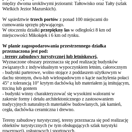
między dwoma urokliwymi jeziorami: Tałtowisko oraz Tałty (szlak
Wielkich Jezior Mazurskich).
W sąsiedztwie
trzech portów
z ponad 100 miejscami do
cumowania sprzętu pływającego.
W otoczeniu działki
przepiękny las
w odległości 8 km od
miejscowości Mikołajek i 6 km od rynku.
W planie zagospodarowania przestrzennego działka
przeznaczona jest pod:
- tereny zabudowy turystycznej lub letniskowej.
Wyznaczone obszary przeznacza się pod realizację budynków
związanych z indywidualnym wypoczynkiem letnim, całorocznym
- budynki parterowe, wolno stojące z poddaszem użytkowym w
dachu stromym, dwu-lub wielospadowym o kącie nachylenia połaci
45° z tolerancją 10° krytym dachówką lub materiałem ją imitującym,
trzciną lub gontem
- budynki winny charakteryzować się wysokimi walorami w
zakresie formy i detalu architektonicznego z zastosowaniem
tradycyjnych naturalnych materiałów budowlanych, jak kamień,
cegła, dachówka ceramiczna i drewno.
Tereny zabudowy turystycznej, tereny przeznacza się pod realizację
obiektów turystycznych (w tym obsługujących szlak turystyki
rowerowej), usługowych i sportowych.